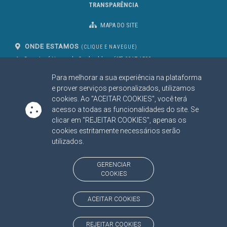
TRANSPARÊNCIA
MAPA DO SITE
ONDE ESTAMOS
(CLIQUE E NAVEGUE)
Av. Des. José Nunes da Cunha, bloco
(67) 3317-1500
29
Seg à Sex das 07 as 13h
Para melhorar a sua experiência na plataforma
Campo Grande/MS
CEP: 79031-310
e prover serviços personalizados, utilizamos
cookies. Ao "ACEITAR COOKIES", você terá
acesso a todas as funcionalidades do site. Se
clicar em "REJEITAR COOKIES", apenas os
SIGA NOSSAS REDES SOCIAIS
cookies estritamente necessários serão
Linked In
Youtube
Facebook
X
Instagram
utilizados.
BAIXE NOSSO APLICATIVO
GERENCIAR
COOKIES
ACEITAR COOKIES
https://www.tce.ms.gov.br
REJEITAR COOKIES