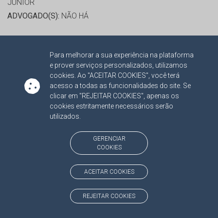
JUNIOR
ADVOGADO(S):
NÃO HÁ
RELATOR:
CONS.SUBS. CÉLIO LIMA DE OLIVEIRA
Para melhorar a sua experiência na plataforma
PROCESSO:
TC/5273/2021
e prover serviços personalizados, utilizamos
ASSUNTO:
CONTAS DE GESTÃO 2020
cookies. Ao "ACEITAR COOKIES", você terá
PROTOCOLO:
2105029
acesso a todas as funcionalidades do site. Se
clicar em "REJEITAR COOKIES", apenas os
ORGÃO:
EMPRESA DE SANEAMENTO DE MATO GROSSO
cookies estritamente necessários serão
DO SUL SOCIEDADE ANÔNIMA
utilizados.
INTERESSADO(S):
RENATO MARCILIO DA SILVA, WALTER
BENEDITO CARNEIRO JUNIOR
GERENCIAR
COOKIES
ADVOGADO(S):
NÃO HÁ
ACEITAR COOKIES
RELATOR:
CONS.SUBS. CÉLIO LIMA DE OLIVEIRA
PROCESSO:
TC/14680/2022
REJEITAR COOKIES
ASSUNTO:
AUDITORIA 2022