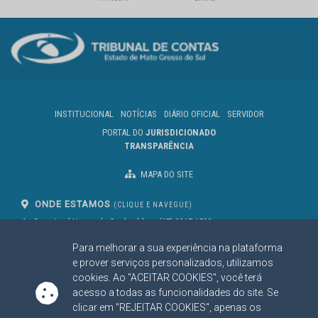
INSTITUCIONAL
NOTÍCIAS
DIÁRIO OFICIAL
SERVIDOR
PORTAL DO
JURISDICIONADO
TRANSPARÊNCIA
MAPA DO SITE
ONDE ESTAMOS
(CLIQUE E NAVEGUE)
Av. Des. José Nunes da Cunha, bloco
(67) 3317-1500
29
Seg à Sex das 07 as 13h
Para melhorar a sua experiência na plataforma
Campo Grande/MS
CEP: 79031-310
e prover serviços personalizados, utilizamos
cookies. Ao "ACEITAR COOKIES", você terá
acesso a todas as funcionalidades do site. Se
clicar em "REJEITAR COOKIES", apenas os
SIGA NOSSAS REDES SOCIAIS