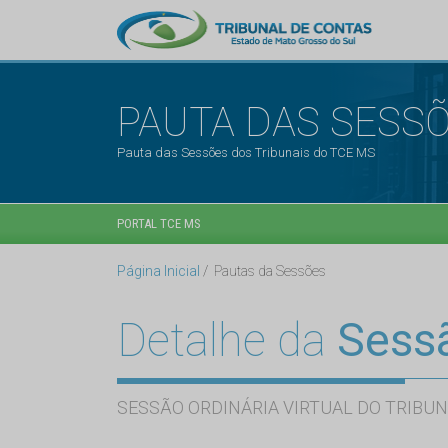
PAUTA DAS SESS
Pauta das Sessões dos Tribunais do TCE MS
PORTAL TCE MS
Página Inicial
Pautas da Sessões
Detalhe da
Sess
SESSÃO ORDINÁRIA VIRTUAL DO TRIBUN