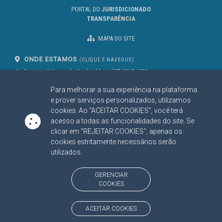
PORTAL DO
JURISDICIONADO
TRANSPARÊNCIA
MAPA DO SITE
ONDE ESTAMOS
(CLIQUE E NAVEGUE)
Av. Des. José Nunes da Cunha, bloco
(67) 3317-1500
29
Seg à Sex das 07 as 13h
Para melhorar a sua experiência na plataforma
Campo Grande/MS
CEP: 79031-310
e prover serviços personalizados, utilizamos
cookies. Ao "ACEITAR COOKIES", você terá
acesso a todas as funcionalidades do site. Se
clicar em "REJEITAR COOKIES", apenas os
SIGA NOSSAS REDES SOCIAIS
cookies estritamente necessários serão
Linked In
Youtube
Facebook
X
Instagram
utilizados.
BAIXE NOSSO APLICATIVO
GERENCIAR
COOKIES
ACEITAR COOKIES