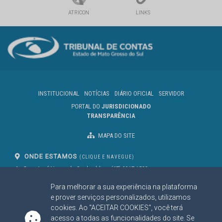
ATRICON
LINKS
INSTITUCIONAL
NOTÍCIAS
DIÁRIO OFICIAL
SERVIDOR
PORTAL DO
JURISDICIONADO
TRANSPARÊNCIA
MAPA DO SITE
ONDE ESTAMOS
(CLIQUE E NAVEGUE)
Av. Des. José Nunes da Cunha, bloco
(67) 3317-1500
29
Seg à Sex das 07 as 13h
Para melhorar a sua experiência na plataforma
Campo Grande/MS
CEP: 79031-310
e prover serviços personalizados, utilizamos
cookies. Ao "ACEITAR COOKIES", você terá
acesso a todas as funcionalidades do site. Se