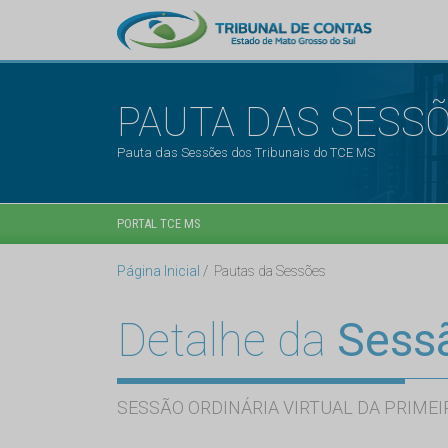
PAUTA DAS SESS
Pauta das Sessões dos Tribunais do TCE MS
PORTAL TCE MS
Página Inicial
Pautas da Sessões
Detalhe da
Sess
SESSÃO ORDINÁRIA VIRTUAL DA PRIMEI