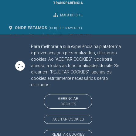
TRANSPARÊNCIA
MAPA DO SITE
ONDE ESTAMOS
(CLIQUE E NAVEGUE)
Av. Des. José Nunes da Cunha, bloco
(67) 3317-1500
29
Seg à Sex das 07 as 13h
Para melhorar a sua experiência na plataforma
Campo Grande/MS
CEP: 79031-310
e prover serviços personalizados, utilizamos
cookies. Ao "ACEITAR COOKIES", você terá
acesso a todas as funcionalidades do site. Se
clicar em "REJEITAR COOKIES", apenas os
SIGA NOSSAS REDES SOCIAIS
cookies estritamente necessários serão
Linked In
Youtube
Facebook
X
Instagram
utilizados.
BAIXE NOSSO APLICATIVO
GERENCIAR
COOKIES
ACEITAR COOKIES
https://www.tce.ms.gov.br
REJEITAR COOKIES