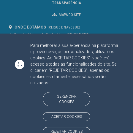
TRANSPARÊNCIA
MAPA DO SITE
ONDE ESTAMOS
(CLIQUE E NAVEGUE)
Av. Des. José Nunes da Cunha, bloco
(67) 3317-1500
29
Seg à Sex das 07 as 13h
Para melhorar a sua experiência na plataforma
Campo Grande/MS
CEP: 79031-310
e prover serviços personalizados, utilizamos
cookies. Ao "ACEITAR COOKIES", você terá
acesso a todas as funcionalidades do site. Se
clicar em "REJEITAR COOKIES", apenas os
SIGA NOSSAS REDES SOCIAIS
cookies estritamente necessários serão
Linked In
Youtube
Facebook
X
Instagram
utilizados.
BAIXE NOSSO APLICATIVO
GERENCIAR
COOKIES
ACEITAR COOKIES
https://www.tce.ms.gov.br
REJEITAR COOKIES