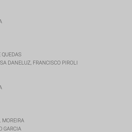
A
E QUEDAS
A DANELUZ, FRANCISCO PIROLI
A
L MOREIRA
O GARCIA