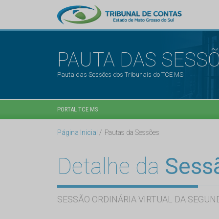
PAUTA DAS SESS
Pauta das Sessões dos Tribunais do TCE MS
PORTAL TCE MS
Página Inicial
Pautas da Sessões
Detalhe da
Sess
SESSÃO ORDINÁRIA VIRTUAL DA SEGUND