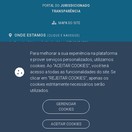
PORTAL DO
JURISDICIONADO
TRANSPARÊNCIA
MAPA DO SITE
ONDE ESTAMOS
(CLIQUE E NAVEGUE)
Av. Des. José Nunes da Cunha, bloco
(67) 3317-1500
29
Seg à Sex das 07 as 13h
Para melhorar a sua experiência na plataforma
Campo Grande/MS
CEP: 79031-310
e prover serviços personalizados, utilizamos
cookies. Ao "ACEITAR COOKIES", você terá
acesso a todas as funcionalidades do site. Se
clicar em "REJEITAR COOKIES", apenas os
SIGA NOSSAS REDES SOCIAIS
cookies estritamente necessários serão
Linked In
Youtube
Facebook
X
Instagram
utilizados.
BAIXE NOSSO APLICATIVO
GERENCIAR
COOKIES
ACEITAR COOKIES