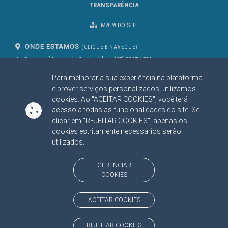
TRANSPARÊNCIA
MAPA DO SITE
ONDE ESTAMOS
(CLIQUE E NAVEGUE)
Av. Des. José Nunes da Cunha, bloco
(67) 3317-1500
29
Seg à Sex das 07 as 13h
Para melhorar a sua experiência na plataforma
Campo Grande/MS
CEP: 79031-310
e prover serviços personalizados, utilizamos
cookies. Ao "ACEITAR COOKIES", você terá
acesso a todas as funcionalidades do site. Se
clicar em "REJEITAR COOKIES", apenas os
SIGA NOSSAS REDES SOCIAIS
cookies estritamente necessários serão
Linked In
Youtube
Facebook
X
Instagram
utilizados.
BAIXE NOSSO APLICATIVO
GERENCIAR
COOKIES
ACEITAR COOKIES
https://www.tce.ms.gov.br
REJEITAR COOKIES