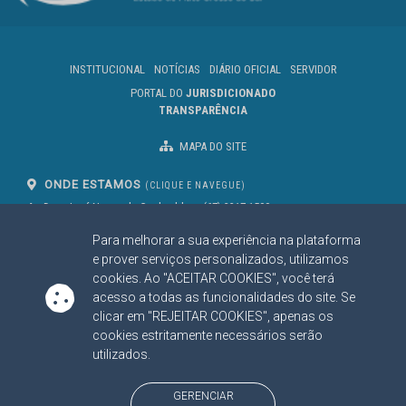
INSTITUCIONAL
NOTÍCIAS
DIÁRIO OFICIAL
SERVIDOR
PORTAL DO
JURISDICIONADO
TRANSPARÊNCIA
MAPA DO SITE
ONDE ESTAMOS
(CLIQUE E NAVEGUE)
Av. Des. José Nunes da Cunha, bloco
(67) 3317-1500
29
Seg à Sex das 07 as 13h
Para melhorar a sua experiência na plataforma
Campo Grande/MS
CEP: 79031-310
e prover serviços personalizados, utilizamos
cookies. Ao "ACEITAR COOKIES", você terá
acesso a todas as funcionalidades do site. Se
clicar em "REJEITAR COOKIES", apenas os
SIGA NOSSAS REDES SOCIAIS
cookies estritamente necessários serão
Linked In
Youtube
Facebook
X
Instagram
utilizados.
BAIXE NOSSO APLICATIVO
GERENCIAR