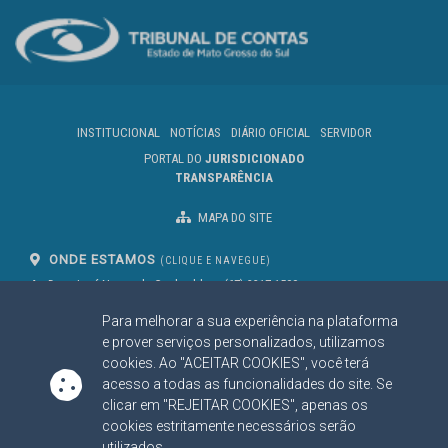
INSTITUCIONAL
NOTÍCIAS
DIÁRIO OFICIAL
SERVIDOR
PORTAL DO
JURISDICIONADO
TRANSPARÊNCIA
MAPA DO SITE
ONDE ESTAMOS
(CLIQUE E NAVEGUE)
Av. Des. José Nunes da Cunha, bloco
(67) 3317-1500
29
Seg à Sex das 07 as 13h
Para melhorar a sua experiência na plataforma
Campo Grande/MS
CEP: 79031-310
e prover serviços personalizados, utilizamos
cookies. Ao "ACEITAR COOKIES", você terá
acesso a todas as funcionalidades do site. Se
clicar em "REJEITAR COOKIES", apenas os
SIGA NOSSAS REDES SOCIAIS
cookies estritamente necessários serão
Linked In
Youtube
Facebook
X
Instagram
utilizados.