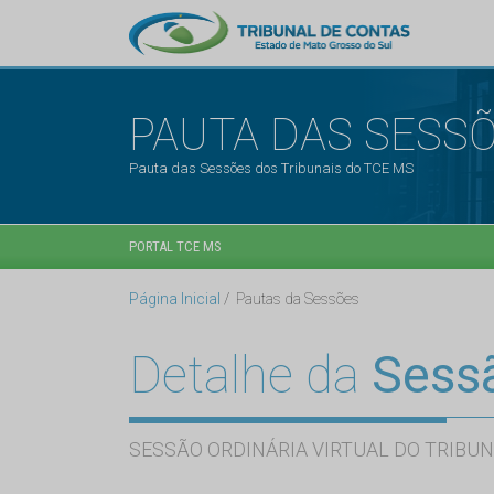
PAUTA DAS SESS
Pauta das Sessões dos Tribunais do TCE MS
PORTAL TCE MS
Página Inicial
Pautas da Sessões
Detalhe da
Sess
SESSÃO ORDINÁRIA VIRTUAL DO TRIBUN