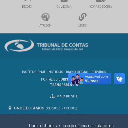
ESCOEX
OUVIDORIA
CORREGEDORIA
ATRICON
LINKS
INSTITUCIONAL
NOTÍCIAS
DIÁRIO OFICIAL
SERVIDOR
PORTAL DO
JURISDICIONADO
TRANSPARÊNCIA
MAPA DO SITE
ONDE ESTAMOS
(CLIQUE E NAVEGUE)
Av. Des. José Nunes da Cunha, bloco
(67) 3317-1500
29
Seg à Sex das 07 as 13h
Para melhorar a sua experiência na plataforma
Campo Grande/MS