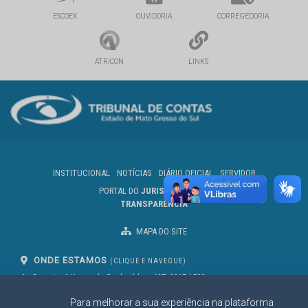
ESCOEX
OUVIDORIA
CORREGEDORIA
ATRICON
LINKS
INSTITUCIONAL
NOTÍCIAS
DIÁRIO OFICIAL
SERVIDOR
PORTAL DO
JURISDICIONADO
TRANSPARÊNCIA
MAPA DO SITE
ONDE ESTAMOS
(CLIQUE E NAVEGUE)
Av. Des. José Nunes da Cunha, bloco
(67) 3317-1500
29
Seg à Sex das 07 as 13h
Para melhorar a sua experiência na plataforma
Campo Grande/MS