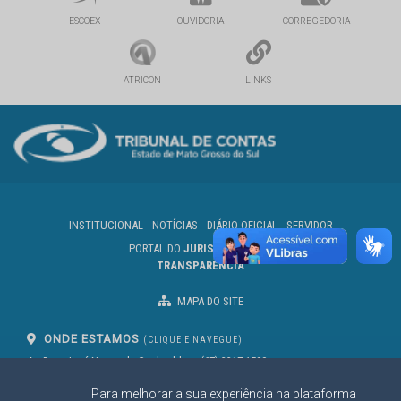
ESCOEX
OUVIDORIA
CORREGEDORIA
ATRICON
LINKS
INSTITUCIONAL
NOTÍCIAS
DIÁRIO OFICIAL
SERVIDOR
PORTAL DO
JURISDICIONADO
TRANSPARÊNCIA
MAPA DO SITE
ONDE ESTAMOS
(CLIQUE E NAVEGUE)
Av. Des. José Nunes da Cunha, bloco
(67) 3317-1500
29
Seg à Sex das 07 as 13h
Para melhorar a sua experiência na plataforma
Campo Grande/MS