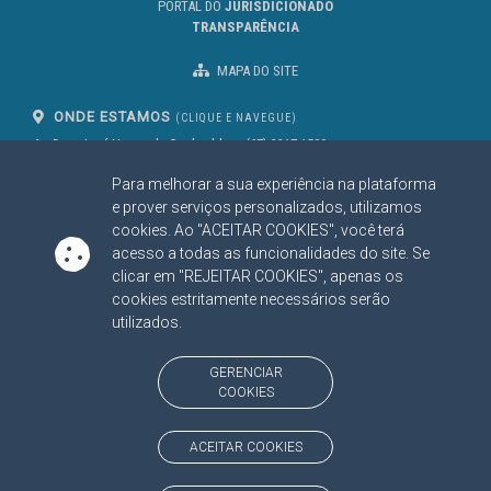
PORTAL DO
JURISDICIONADO
TRANSPARÊNCIA
MAPA DO SITE
ONDE ESTAMOS
(CLIQUE E NAVEGUE)
Av. Des. José Nunes da Cunha, bloco
(67) 3317-1500
29
Seg à Sex das 07 as 13h
Para melhorar a sua experiência na plataforma
Campo Grande/MS
CEP: 79031-310
e prover serviços personalizados, utilizamos
cookies. Ao "ACEITAR COOKIES", você terá
acesso a todas as funcionalidades do site. Se
clicar em "REJEITAR COOKIES", apenas os
SIGA NOSSAS REDES SOCIAIS
cookies estritamente necessários serão
Linked In
Youtube
Facebook
X
Instagram
utilizados.
BAIXE NOSSO APLICATIVO
GERENCIAR
COOKIES
ACEITAR COOKIES