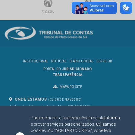
ATRICON
LINKS
INSTITUCIONAL
NOTÍCIAS
DIÁRIO OFICIAL
SERVIDOR
PORTAL DO
JURISDICIONADO
TRANSPARÊNCIA
MAPA DO SITE
ONDE ESTAMOS
(CLIQUE E NAVEGUE)
Av. Des. José Nunes da Cunha, bloco
(67) 3317-1500
29
Seg à Sex das 07 as 13h
Para melhorar a sua experiência na plataforma
Campo Grande/MS
CEP: 79031-310
e prover serviços personalizados, utilizamos
cookies. Ao "ACEITAR COOKIES", você terá