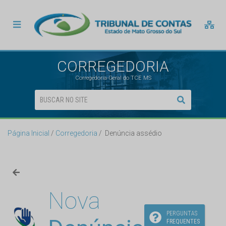
CORREGEDORIA
Corregedoria-Geral do TCE MS
Página Inicial
Corregedoria
Denúncia assédio
Nova
PERGUNTAS
FREQUENTES